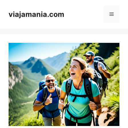
Skip
to
viajamania.com
Menu
content