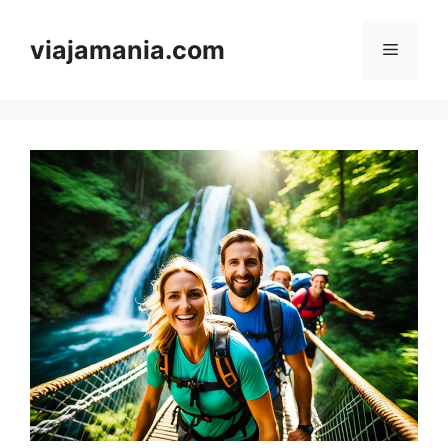
Skip
to
viajamania.com
Menu
content